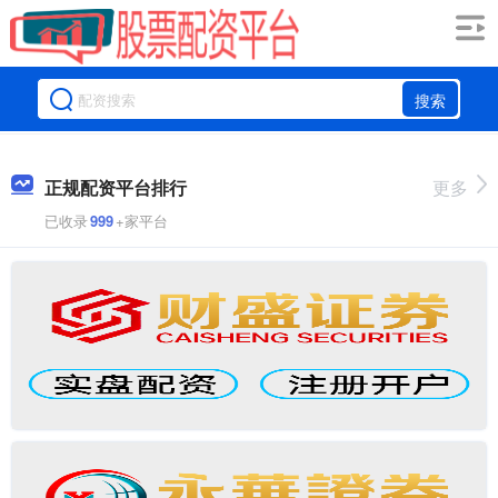
搜索
正规配资平台排行
更多
已收录
999
+家平台