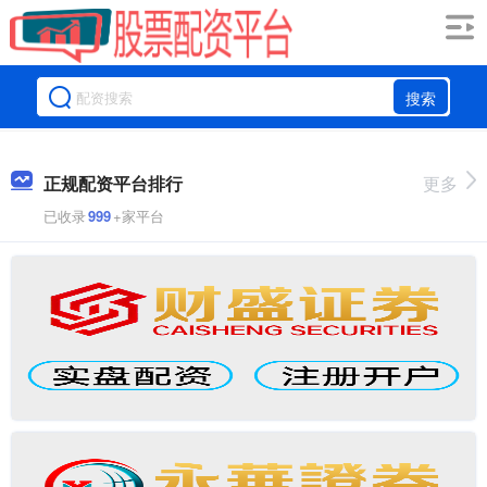
搜索
正规配资平台排行
更多
已收录
999
+家平台