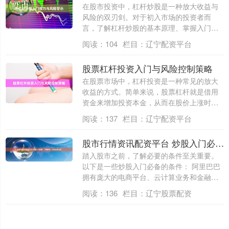
在股市投资中，杠杆炒股是一种放大收益与
风险的双刃剑。对于初入市场的投资者而
言，了解杠杆炒股的基本原理、掌握入门技
巧并时刻....
阅读：
104
栏目：
辽宁配资平台
股票杠杆投资入门与风险控制策略
在股票市场中，杠杆投资是一种常见的放大
收益的方式。简单来说，股票杠杆就是借用
资金来增加投资本金，从而在股价上涨时获
得更高....
阅读：
137
栏目：
辽宁配资平台
股市行情资讯配资平台 炒股入门必备：了解条件，开启投资之旅
踏入股市之前，了解必要的条件至关重要。
以下是一些炒股入门必备的条件： 阿里巴巴
拥有庞大的电商平台、云计算业务和金融服
务等....
阅读：
136
栏目：
辽宁股票配资