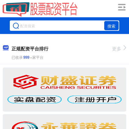
搜索
正规配资平台排行
更多
已收录
999
+家平台